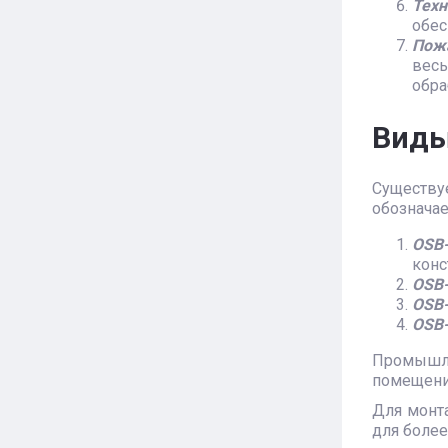
Техн
обес
Пожа
весь
обра
Виды
Существу
обозначае
OSB
конс
OSB
OSB
OSB
Промышл
помещений
Для монт
для более