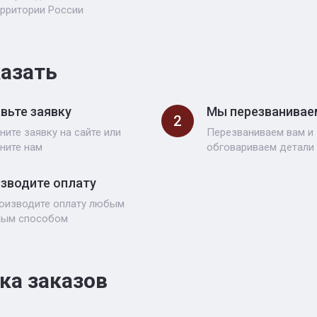
ерритории России
казать
вьте заявку
Мы перезванивае
2
ните заявку на сайте или
Перезваниваем вам и
ните нам
обговариваем детали
зводите оплату
оизводите оплату любым
ным способом
ка заказов