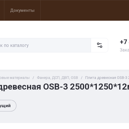
Документы
+7
Зак
овые материалы
/
Фанера, ДСП, ДВП, OSB
/
Плита древесная OSB-3
древесная OSB-3 2500*1250*1
ущий