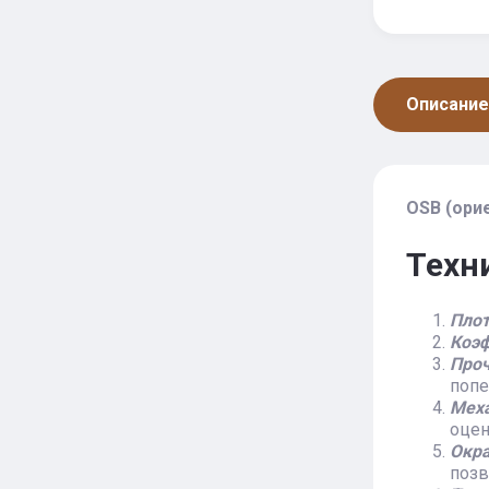
Описание
OSB (ори
Техн
Плот
Коэф
Проч
попе
Мех
оцен
Окр
позв