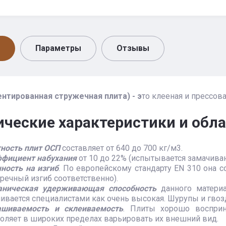
Параметры
Отзывы
ентированная стружечная плита) - э
то клееная и прессов
ические характеристики и обл
ность плит ОСП
составляет от 640 до 700 кг/м3.
фициент набухания
от 10 до 22% (испытывается замачиван
ность на изгиб
. По европейскому стандарту EN 310 она с
речный изгиб соответственно).
аническая удерживающая способность
данного материа
ивается специалистами как очень высокая. Шурупы и гвоз
ашиваемость и склеиваемость
. Плиты хорошо восприн
оляет в широких пределах варьировать их внешний вид.