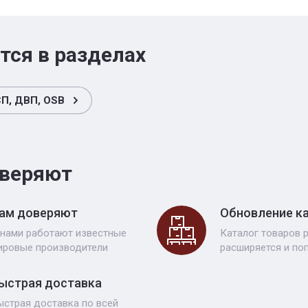
тся в разделах
П, ДВП, OSB
веряют
ам доверяют
Обновление к
 нами работают известные
Каталог товаров 
ировые производители
расширяется и по
ыстрая доставка
ыстрая доставка по всей