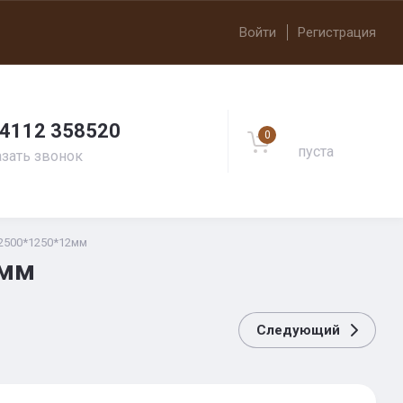
Войти
Регистрация
 4112 358520
Корзина
0
пуста
азать звонок
 2500*1250*12мм
2мм
Следующий