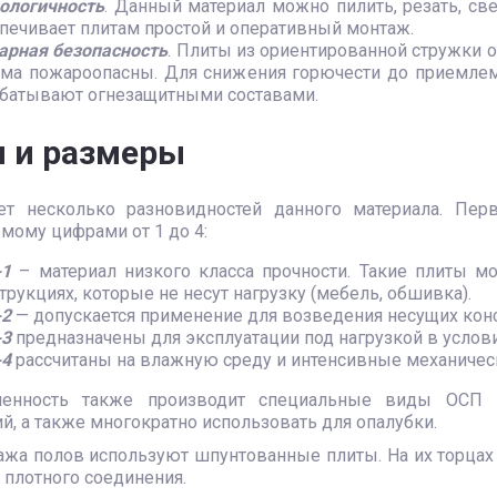
ологичность
. Данный материал можно пилить, резать, с
печивает плитам простой и оперативный монтаж.
рная безопасность
. Плиты из ориентированной стружки от
ма пожароопасны. Для снижения горючести до приемлемо
батывают огнезащитными составами.
 и размеры
ет несколько разновидностей данного материала. Перв
мому цифрами от 1 до 4:
-1
– материал низкого класса прочности. Такие плиты м
трукциях, которые не несут нагрузку (мебель, обшивка).
-2
— допускается применение для возведения несущих кон
-3
предназначены для эксплуатации под нагрузкой в усло
-4
рассчитаны на влажную среду и интенсивные механичес
енность также производит специальные виды ОСП –
, а также многократно использовать для опалубки.
ажа полов используют шпунтованные плиты. На их торцах
 плотного соединения.