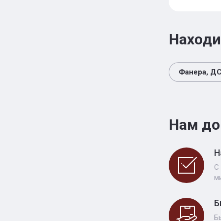
Находи
Фанера, ДС
Нам до
Н
С
м
Б
Б