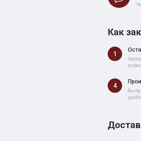
т
Как за
Оста
1
Запол
позво
Прои
4
Вы пр
удоб
Достав